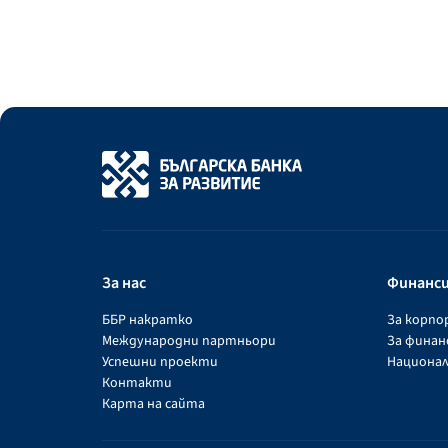
За нас
Финанс
ББР накратко
За корп
Международни партньори
За фина
Успешни проекти
Национал
Контакти
Карта на сайта