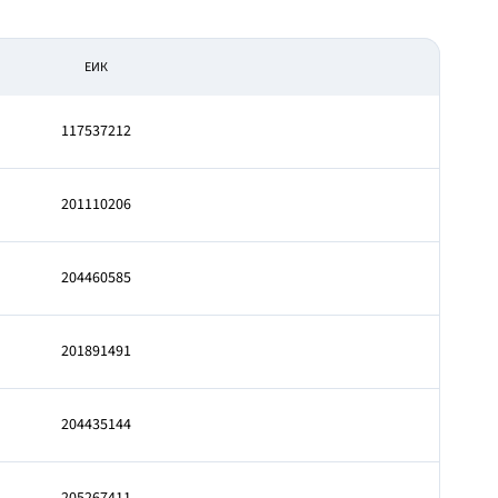
ЕИК
117537212
201110206
204460585
201891491
204435144