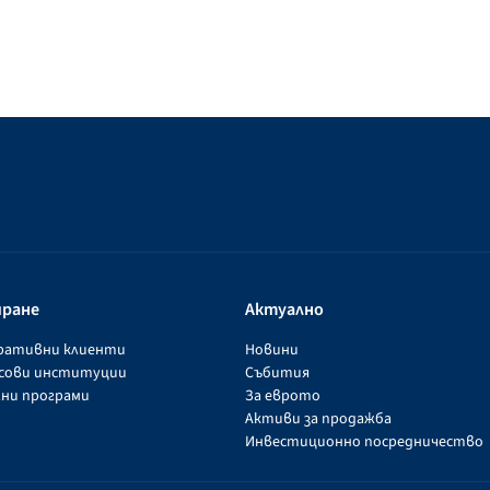
иране
Актуално
оративни клиенти
Новини
нсови институции
Събития
ни програми
За еврото
Активи за продажба
Инвестиционно посредничество