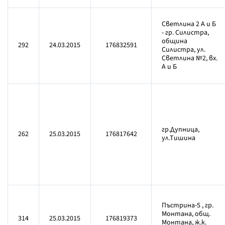
Светлина 2 А и Б
- гр. Силистра,
община
292
24.03.2015
176832591
Силистра, ул.
Светлина №2, вх.
А и Б
гр.Дупница,
262
25.03.2015
176817642
ул.Тишина
Пъстрина-5 , гр.
Монтана, общ.
314
25.03.2015
176819373
Монтана, ж.к.