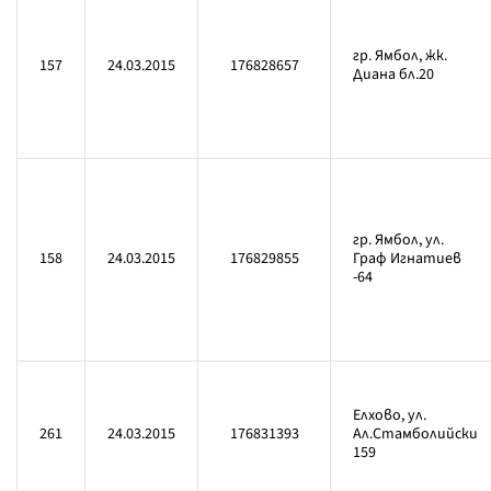
гр. Ямбол, жк.
157
24.03.2015
176828657
Диана бл.20
гр. Ямбол, ул.
158
24.03.2015
176829855
Граф Игнатиев
-64
Елхово, ул.
261
24.03.2015
176831393
Ал.Стамболийски
159