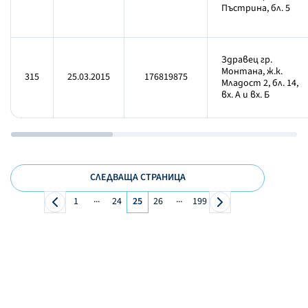
Пъстрина, бл. 5
Здравец гр.
Монтана, ж.к.
315
25.03.2015
176819875
Младост 2, бл. 14,
вх. А и вх. Б
СЛЕДВАЩА СТРАНИЦА
...
...
1
24
25
26
199