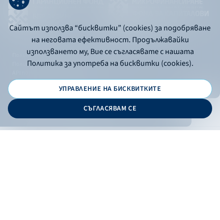
Сайтът използва “бисквитки” (cookies) за подобряване
на неговата ефективност. Продължавайки
използването му, Вие се съгласявате с нашата
Политика за употреба на бисквитки
Политика за употреба на бисквитки (cookies).
Политика за поверителност
API портал за разработчици
УПРАВЛЕНИЕ НА БИСКВИТКИТЕ
© 2026 - Българска банка за развитие
СЪГЛАСЯВАМ СЕ
Дизайн и програмиране:
ОНЛАЙН БАНКИРАНЕ
БГ
Филтри
Кандидатствай
Онлайн банкиране
Валутни курсове
Лихвен процент
По програма
НПЕЕМЖС
ЕОБД