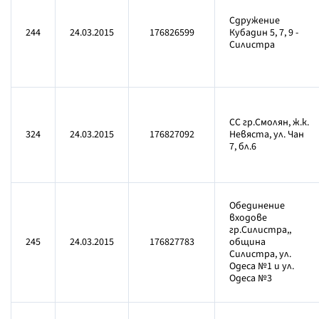
Сдружение
244
24.03.2015
176826599
Кубадин 5, 7, 9 -
Силистра
СС гр.Смолян, ж.к.
324
24.03.2015
176827092
Невяста, ул. Чан
7, бл.6
Обединение
входове
гр.Силистра,,
245
24.03.2015
176827783
община
Силистра, ул.
Одеса №1 и ул.
Одеса №3