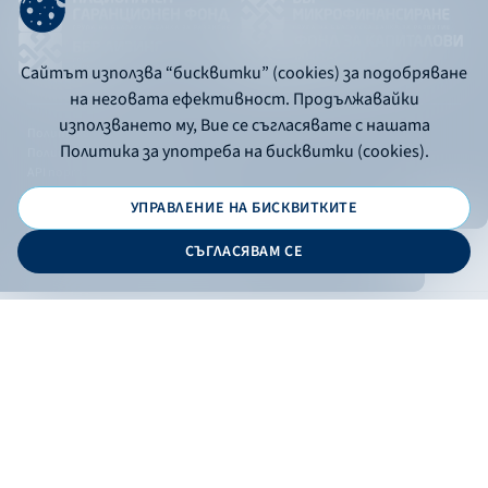
Сайтът използва “бисквитки” (cookies) за подобряване
на неговата ефективност. Продължавайки
използването му, Вие се съгласявате с нашата
Политика за употреба на бисквитки
Политика за употреба на бисквитки (cookies).
Политика за поверителност
API портал за разработчици
УПРАВЛЕНИЕ НА БИСКВИТКИТЕ
© 2026 - Българска банка за развитие
СЪГЛАСЯВАМ СЕ
Дизайн и програмиране:
ОНЛАЙН БАНКИРАНЕ
БГ
Кандидатствай
Онлайн банкиране
Валутни курсове
Лихвен процент