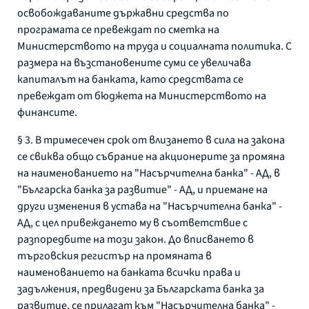
освобождаваните държавни средства по
програмата се превеждат по сметка на
Министерството на труда и социалната политика. С
размера на възстановените суми се увеличава
капиталът на банката, като средствата се
превеждат от бюджета на Министерството на
финансите.
§ 3. В тримесечен срок от влизането в сила на закона
се свиква общо събрание на акционерите за промяна
на наименованието на "Насърчителна банка" - АД, в
"Българска банка за развитие" - АД, и приемане на
други изменения в устава на "Насърчителна банка" -
АД, с цел привеждането му в съответствие с
разпоредбите на този закон. До вписването в
търговския регистър на промяната в
наименованието на банката всички права и
задължения, предвидени за Българската банка за
развитие, се прилагат към "Насърчителна банка" -