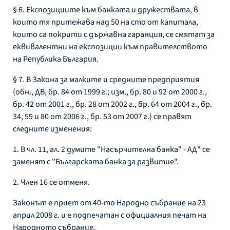
§ 6. Експозициите към банката и дружествата, в
които тя притежава над 50 на сто от капитала,
които са покрити с държавна гаранция, се смятат за
еквивалентни на експозиции към правителството
на Република България.
§ 7. В Закона за малките и средните предприятия
(обн., ДВ, бр. 84 от 1999 г.; изм., бр. 80 и 92 от 2000 г.,
бр. 42 от 2001 г., бр. 28 от 2002 г., бр. 64 от 2004 г., бр.
34, 59 и 80 от 2006 г., бр. 53 от 2007 г.) се правят
следните изменения:
1. В чл. 11, ал. 2 думите "Насърчителна банка" - АД" се
заменят с "Българската банка за развитие".
2. Член 16 се отменя.
Законът е приет от 40-то Народно събрание на 23
април 2008 г. и е подпечатан с официалния печат на
Народното събрание.