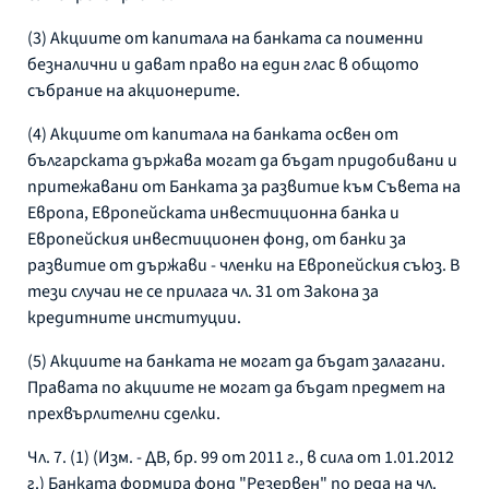
(3) Акциите от капитала на банката са поименни
безналични и дават право на един глас в общото
събрание на акционерите.
(4) Aкциите от капитала на банката освен от
българската държава могат да бъдат придобивани и
притежавани от Банката за развитие към Съвета на
Европа, Европейската инвестиционна банка и
Европейския инвестиционен фонд, от банки за
развитие от държави - членки на Европейския съюз. В
тези случаи не се прилага чл. 31 от Закона за
кредитните институции.
(5) Акциите на банката не могат да бъдат залагани.
Правата по акциите не могат да бъдат предмет на
прехвърлителни сделки.
Чл. 7. (1) (Изм. - ДВ, бр. 99 от 2011 г., в сила от 1.01.2012
г.) Банката формира фонд "Резервен" по реда на чл.