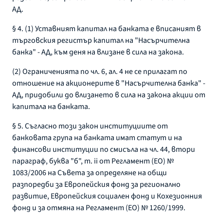
АД.
§ 4. (1) Уставният капитал на банката е вписаният в
търговския регистър капитал на "Насърчителна
банка" - АД, към деня на влизане в сила на закона.
(2) Ограниченията по чл. 6, ал. 4 не се прилагат по
отношение на акционерите в "Насърчителна банка" -
АД, придобили до влизането в сила на закона акции от
капитала на банката.
§ 5. Съгласно този закон институциите от
банковата група на банката имат статут и на
финансови институции по смисъла на чл. 44, втори
параграф, буква "б", т. ii от Регламент (ЕО) №
1083/2006 на Съвета за определяне на общи
разпоредби за Европейския фонд за регионално
развитие, Европейския социален фонд и Кохезионния
фонд и за отмяна на Регламент (EO) № 1260/1999.