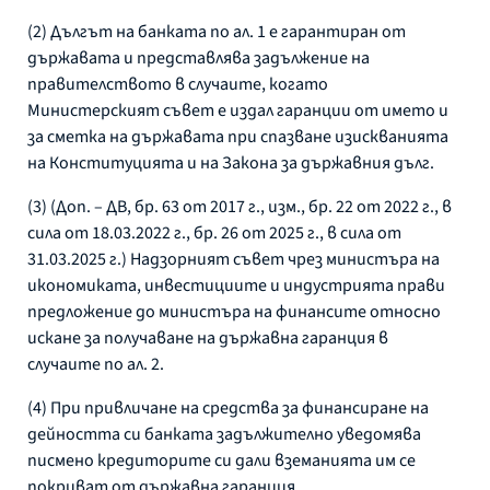
(2) Дългът на банката по ал. 1 е гарантиран от
държавата и представлява задължение на
правителството в случаите, когато
Министерският съвет е издал гаранции от името и
за сметка на държавата при спазване изискванията
на Конституцията и на Закона за държавния дълг.
(3) (Доп. – ДВ, бр. 63 от 2017 г., изм., бр. 22 от 2022 г., в
сила от 18.03.2022 г., бр. 26 от 2025 г., в сила от
31.03.2025 г.) Надзорният съвет чрез министъра на
икономиката, инвестициите и индустрията прави
предложение до министъра на финансите относно
искане за получаване на държавна гаранция в
случаите по ал. 2.
(4) При привличане на средства за финансиране на
дейността си банката задължително уведомява
писмено кредиторите си дали вземанията им се
покриват от държавна гаранция.