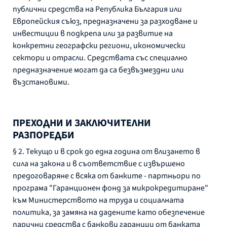
публични средства на Република България или
Европейския съюз, предназначени за разходване и
инвестиции в подкрепа или за развитие на
конкретни географски региони, икономически
сектори и отрасли. Средствата със специално
предназначение могат да са безвъзмездни или
възстановими.
ПРЕХОДНИ И ЗАКЛЮЧИТЕЛНИ
РАЗПОРЕДБИ
§ 2. Текущо и в срок до една година от влизането в
сила на закона и в съответствие с извършено
предоговаряне с всяка от банките - партньори по
програма "Гаранционен фонд за микрокредитиране"
към Министерството на труда и социалната
политика, за замяна на дадените като обезпечение
парични средства с банкови гаранции от банката