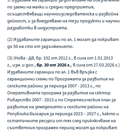
по заеми на малки и средни предприятия,
осъществяващи научноизследователска и развойна
дейност, и за внедряване на тези продукти и научни
разработки в индустрията.
(2) Издаваните гаранции по ал. 1 могат да покриват
до 50 на сто от задължението.
(3) (Нова - ДВ, бр. 102 от 2012 г., в сила от 1.01.2013
г., изм. и доп.,
бр. 30 от 2026 г.
, в сила от 27.03.2026 г.)
Издаваните гаранции по ал. 1 във връзка с
гаранционни схеми по Програмата за развитие на
селските райони за периода 2007 - 2013 г., по
Оперативната програма за развитие на сектор
Рибарство 2007 - 2013 и по Стратегическия план за
развитие на земеделието и селските райони на
Република България за периода 2023 – 2027 г., както и
остатъчните ресурси от тях след приключване на
съответния програмен период могат да покриват