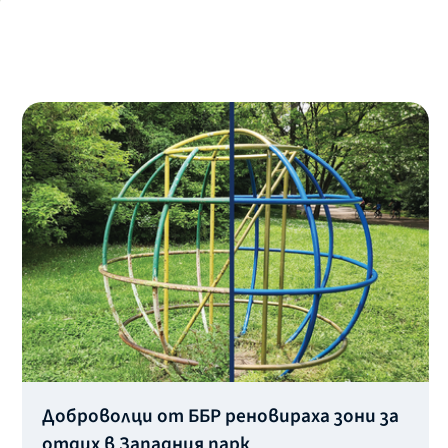
Доброволци от ББР реновираха зони за
отдих в Западния парк