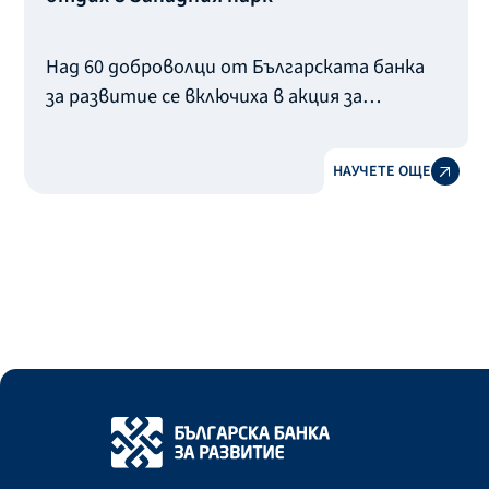
Над 60 доброволци от Българската банка
за развитие се включиха в акция за
реновиране на трите най-големи зони за
отдих в Западния парк в София.
НАУЧЕТЕ ОЩЕ
Лесопаркът е популярен като „старата
част“ на Западния парк и е сред любимите
места за почивка на софиянци.
Служители на банковата група и техните
семейства помогнаха за възстановяването
на над 20 пейки и маси за почивка, боядисаха
детски съоръжения и беседки.