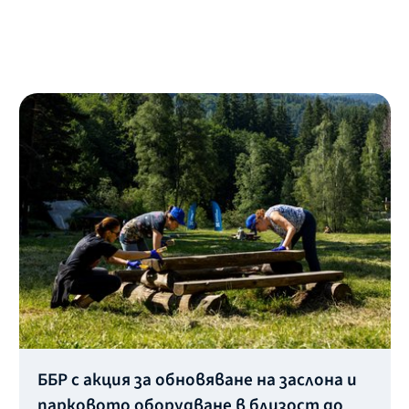
ББР с акция за обновяване на заслона и
парковото оборудване в близост до