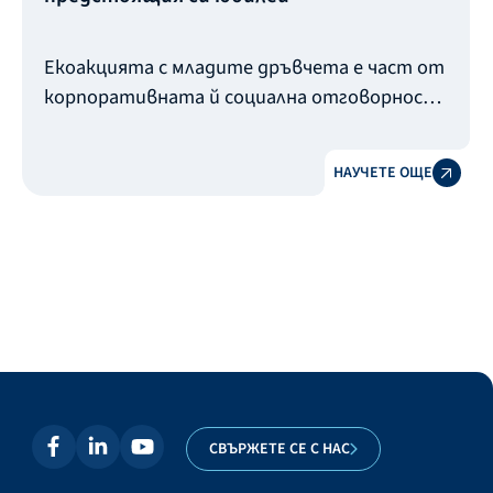
Екоакцията с младите дръвчета е част от
корпоративната й социална отговорност
и принос за увеличаване на „зелените
дробове“ на София и превръщането й в
НАУЧЕТЕ ОЩЕ
един по-чист и приветлив град.
СВЪРЖЕТЕ СЕ С НАС