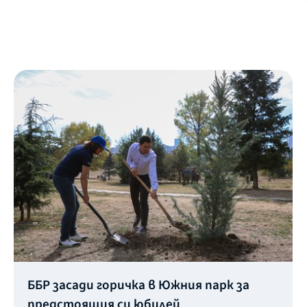
ББР засади горичка в Южния парк за
предстоящия си юбилей