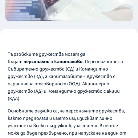
Търговските дружества могат да
бъдат
персонални
и
капиталови
. Персоналните са
Събирателно дружество (СД) и Командитно
дружество (КД), а капиталовите – Дружество с
ограничена отговорност (ООД), Акционерно
дружество (АД) и Командитно дружество с акции
(КДА).
Основните разлики са, че персоналните дружества,
както предполага и името им, изискват лично
участие на всеки съдружник, участието в тях не
може да бъде прехвърлено, при напускане на един от