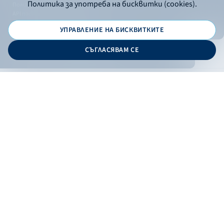
Политика за употреба на бисквитки (cookies).
Политика за поверителност
API портал за разработчици
УПРАВЛЕНИЕ НА БИСКВИТКИТЕ
© 2026 - Българска банка за развитие
СЪГЛАСЯВАМ СЕ
Дизайн и програмиране:
ОНЛАЙН БАНКИРАНЕ
БГ
Кандидатствай
Онлайн банкиране
Валутни курсове
Лихвен процент
Контакти