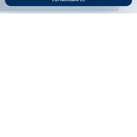
Дизайн и програмиране:
ОНЛАЙН БАНКИРАНЕ
БГ
Кандидатствай
Онлайн банкиране
Валутни курсове
Лихвен процент
Контакти