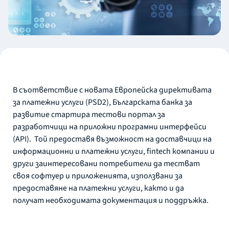
В съответствие с новата Европейска директивата
за платежни услуги (PSD2), Българската банка за
развитие стартира тестови портал за
разработчици на приложни програмни интерфейси
(API). Той предоставя възможност на доставчици на
информационни и платежни услуги, fintech компании и
други заинтересовани потребители да тестват
своя софтуер и приложенията, използвани за
предоставяне на платежни услуги, както и да
получат необходимата документация и поддръжка.