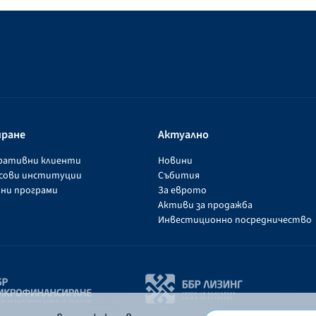
иране
Актуално
оративни клиенти
Новини
нсови институции
Събития
ни програми
За еврото
Активи за продажба
Инвестиционно посредничество