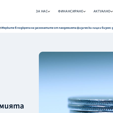
ЗА НАС
ФИНАНСИРАНЕ
АКТУАЛНО
9
Мерките в подкрепа на засегнатите от пандемията физически лица и бизнес
а
емията