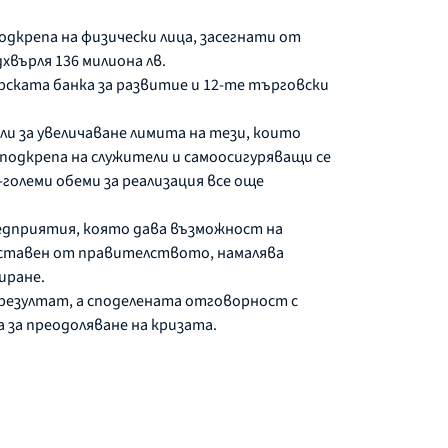
дкрепа на физически лица, засегнати от
върля 136 милиона лв.
рската банка за развитие и 12-те търговски
или за увеличаване лимита на тези, които
 подкрепа на служители и самоосигуряващи се
-големи обеми за реализация все още
редприятия, която дава възможност на
доставен от правителството, намалява
иране.
 резултат, а споделената отговорност с
 за преодоляване на кризата.