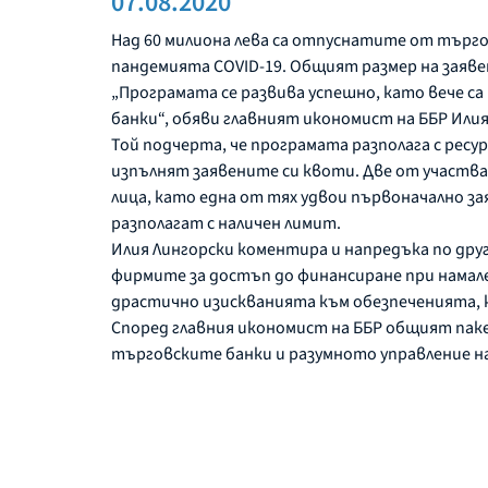
07.08.2020
Над 60 милиона лева са отпуснатите от търго
пандемията COVID-19. Общият размер на заяве
„Програмата се развива успешно, като вече са
банки“, обяви главният икономист на ББР Или
Той подчерта, че програмата разполага с ресур
изпълнят заявените си квоти. Две от участва
лица, като една от тях удвои първоначално за
разполагат с наличен лимит.
Илия Лингорски коментира и напредъка по дру
фирмите за достъп до финансиране при намале
драстично изискванията към обезпеченията, 
Според главния икономист на ББР общият паке
търговските банки и разумното управление на