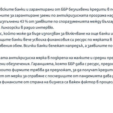
вските банки и гарантирани от ББР безлихвени кредити в по
ните за гарантиране заеми по антикризисната програма надх
 изпълнени 43 % от заявките по споразуменията между Бълга
я Лингорски в радио интервю.
с, който може да бъде използван за включване на още банки 
щите банки вече усвоиха финансовия си ресурс по мярката в
явения обем. Всички банки бележат напредък, а заявилите по
гата антикризисна мярка в подкрепа на малките и средни п
ни обезпечения. Гаранцията, която ББР дава с ресурс, пре
които фирмите трябва да предложат, за да получат кредит
т от мерки за справяне с последиците от пандемията дава
 финансите от страна на бизнеса са важен фактор в процеса