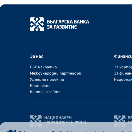
За нас
Финанс
ББР накратко
За корп
Международни партньори
За фина
Успешни проекти
Национал
Контакти
Карта на сайта