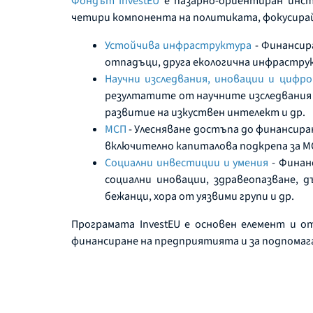
Фондът InvestEU
е пазарно-ориентиран инст
четири компонента на политиката, фокусирайк
Устойчива инфраструктура
- Финансир
отпадъци, друга екологична инфраструк
Научни изследвания, иновации и цифро
резултатите от научните изследвания 
развитие на изкуствен интелект и др.
МСП
- Улесняване достъпа до финансиран
включително капиталова подкрепа за МС
Социални инвестиции и умения
- Финан
социални иновации, здравеопазване, 
бежанци, хора от уязвими групи и др.
Програмата InvestEU е основен елемент и от
финансиране на предприятията и за подпомага