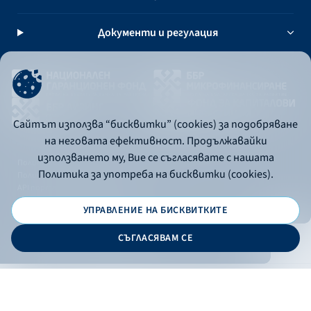
Документи и регулация
Сайтът използва “бисквитки” (cookies) за подобряване
на неговата ефективност. Продължавайки
използването му, Вие се съгласявате с нашата
Политика за употреба на бисквитки
Политика за употреба на бисквитки (cookies).
Политика за поверителност
API портал за разработчици
УПРАВЛЕНИЕ НА БИСКВИТКИТЕ
© 2026 - Българска банка за развитие
СЪГЛАСЯВАМ СЕ
Дизайн и програмиране:
ОНЛАЙН БАНКИРАНЕ
БГ
Кандидатствай
Онлайн банкиране
Валутни курсове
Лихвен процент