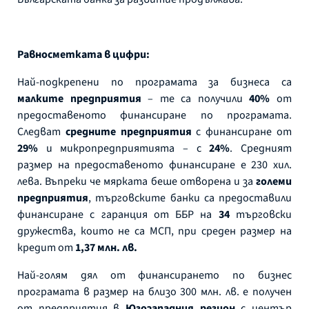
Равносметката в цифри:
Най-подкрепени по програмата за бизнеса са
малките предприятия
– те са получили
40%
от
предоставеното финансиране по програмата.
Следват
средните предприятия
с финансиране от
29%
и микропредприятията – с
24%
. Средният
размер на предоставеното финансиране е 230 хил.
лева. Въпреки че мярката беше отворена и за
големи
предприятия
, търговските банки са предоставили
финансиране с гаранция от ББР на
34
търговски
дружества, които не са МСП, при среден размер на
кредит от
1,37 млн. лв.
Най-голям дял от финансирането по бизнес
програмата в размер на близо 300 млн. лв. е получен
от предприятия в
Югозападния регион
с център