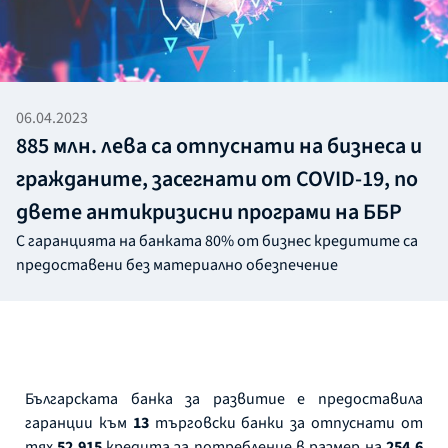
06.04.2023
885 млн. лева са отпуснати на бизнеса и
гражданите, засегнати от COVID-19, по
двете антикризисни програми на ББР
С гаранцията на банката 80% от бизнес кредитите са
предоставени без материално обезпечение
Българската банка за развитие е предоставила
гаранции към
13
търговски банки за отпуснати от
тях
52 915
кредита за потребление в размер на
254,6