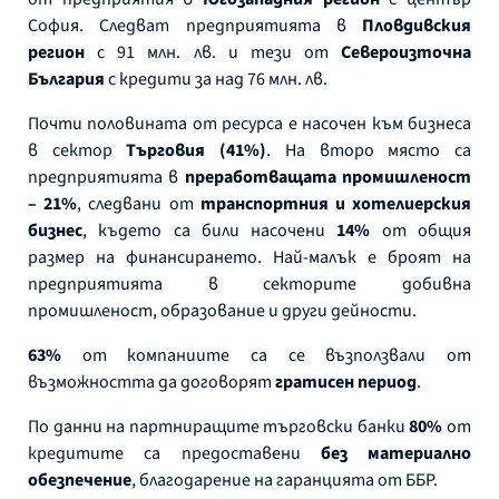
София. Следват предприятията в
Пловдивския
регион
с 91 млн. лв. и тези от
Североизточна
България
с кредити за над 76 млн. лв.
Почти половината от ресурса е насочен към бизнеса
в сектор
Търговия (41%)
. На второ място са
предприятията в
преработващата промишленост
– 21%
, следвани от
транспортния и хотелиерския
бизнес
, където са били насочени
14%
от общия
размер на финансирането. Най-малък е броят на
предприятията в секторите добивна
промишленост, образование и други дейности.
63%
от компаниите са се възползвали от
възможността да договорят
гратисен период
.
По данни на партниращите търговски банки
80%
от
кредитите са предоставени
без материално
обезпечение
, благодарение на гаранцията от ББР.