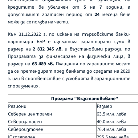
кредитите бе увеличен от
5
на
7
години, а
допустимият гратисен период от
24
месеца вече
може да се ползва на части.
Към 31.12.2022 г. по искане на търговските банки-
партньори ББР е изплатила гарантирани суми в
размер на
2 832 345 лв.
и възстановими разходи по
Програмата за финансиране на физически лица, в
размер на
63 489 лв.
Плащания по гаранциите могат
да се претендират пред банката до средата на 2029
г. или в съответствие с условията в гаранционните
споразумения.
Програма "Възстановяване"
Региони
Размер
Северен централен
63.5 млн. лева
Северозападен
40.0 млн. лева
Североизточен
76.4 млн. лева
Югозападен
295.5 млн. лева