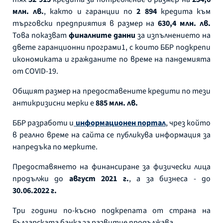
млн. лв.
, както и гаранции по
2 894
кредита към
търговски предприятия в размер на
630,4 млн. лв.
Това показват
финалните данни
за изпълнението на
двете гаранционни програми1, с които ББР подкрепи
икономиката и гражданите по време на пандемията
от COVID-19.
Общият размер на предоставените кредити по тези
антикризисни мерки е
885 млн. лв.
ББР разработи и
информационен портал
, чрез който
в реално време на сайта се публикува информация за
напредъка по мерките.
Предоставянето на финансиране за физически лица
продължи до
август 2021 г.
, а за бизнеса - до
30.06.2022 г.
Три години по-късно подкрепата от страна на
Българската банка за развитие продължава.