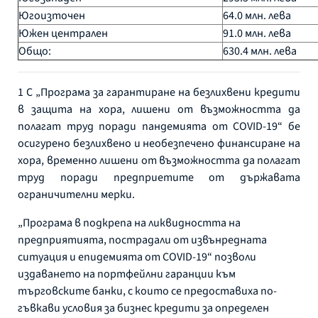
Югоизточен
64.0 млн. лева
Южен централен
91.0 млн. лева
Общо:
630.4 млн. лева
1 С „Програма за гарантиране на безлихвени кредити
в защита на хора, лишени от възможността да
полагат труд поради пандемията от COVID-19“ бе
осигурено безлихвено и необезпечено финансиране на
хора, временно лишени от възможността да полагат
труд поради предприетите от държавата
ограничителни мерки.
„Програма в подкрепа на ликвидността на
предприятията, пострадали от извънредната
ситуация и епидемията от COVID-19“ позволи
издаването на портфейлни гаранции към
търговските банки, с които се предоставиха по-
гъвкави условия за бизнес кредити за определен