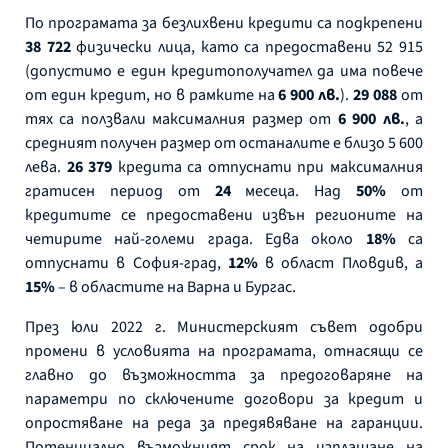
По програмата за безлихвени кредити са подкрепени
38 722
физически лица, като са предоставени 52 915
(допустимо е един кредитополучател да има повече
от един кредит, но в рамките на
6 900 лв.
).
29 088
от
тях са ползвали максималния размер от
6 900 лв.
, а
средният получен размер от останалите е близо 5 600
лева.
26 379
кредита са отпуснати при максималния
гратисен период от
24
месеца. Над
50%
от
кредитите се предоставени извън регионите на
четирите най-големи града. Едва около
18%
са
отпуснати в София-град,
12%
в област Пловдив, а
15%
– в областите на Варна и Бургас.
През юли 2022 г. Министерският съвет одобри
промени в условията на програмата, отнасящи се
главно до възможността за предоговаряне на
параметри по сключените договори за кредит и
опростяване на реда за предявяване на гаранции.
Потенциално възможният срок на изплащане на