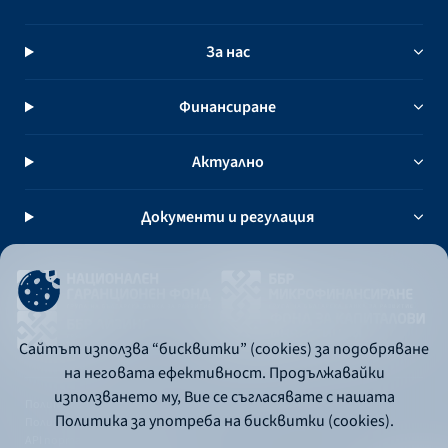
За нас
Финансиране
Актуално
Документи и регулация
Сайтът използва “бисквитки” (cookies) за подобряване
на неговата ефективност. Продължавайки
използването му, Вие се съгласявате с нашата
Политика за употреба на бисквитки
Политика за употреба на бисквитки (cookies).
Политика за поверителност
API портал за разработчици