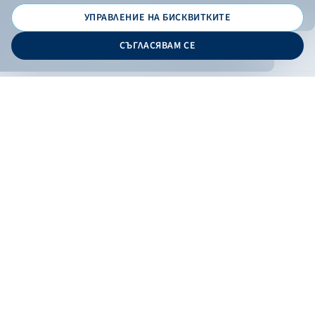
УПРАВЛЕНИЕ НА БИСКВИТКИТЕ
© 2026 - Българска банка за развитие
СЪГЛАСЯВАМ СЕ
Дизайн и програмиране:
ОНЛАЙН БАНКИРАНЕ
БГ
Кандидатствай
Онлайн банкиране
Валутни курсове
Лихвен процент
Контакти