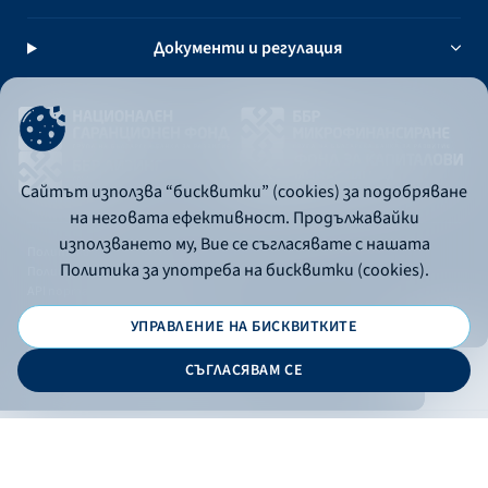
Документи и регулация
Сайтът използва “бисквитки” (cookies) за подобряване
на неговата ефективност. Продължавайки
използването му, Вие се съгласявате с нашата
Политика за употреба на бисквитки
Политика за употреба на бисквитки (cookies).
Политика за поверителност
API портал за разработчици
УПРАВЛЕНИЕ НА БИСКВИТКИТЕ
© 2026 - Българска банка за развитие
СЪГЛАСЯВАМ СЕ
Дизайн и програмиране:
ОНЛАЙН БАНКИРАНЕ
БГ
Кандидатствай
Онлайн банкиране
Валутни курсове
Лихвен процент