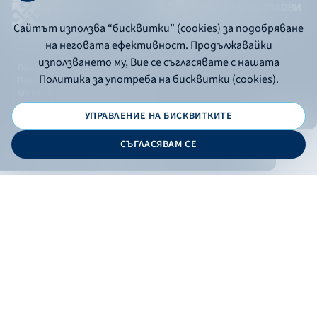
Сайтът използва “бисквитки” (cookies) за подобряване
на неговата ефективност. Продължавайки
използването му, Вие се съгласявате с нашата
Политика за употреба на бисквитки
Политика за употреба на бисквитки (cookies).
Политика за поверителност
API портал за разработчици
УПРАВЛЕНИЕ НА БИСКВИТКИТЕ
© 2026 - Българска банка за развитие
СЪГЛАСЯВАМ СЕ
Дизайн и програмиране:
ОНЛАЙН БАНКИРАНЕ
БГ
Кандидатствай
Онлайн банкиране
Валутни курсове
Лихвен процент