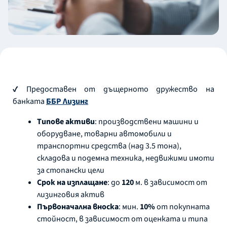
✔ Предоставен от дъщерното дружество на
банката
ББР Лизинг
Типове активи
: производствени машини и
оборудване, товарни автомобили и
транспортни средства (над 3.5 тона),
складова и подемна техника, недвижими имоти
за стопански цели
Срок на изплащане
: до
120
м. в зависимост от
лизинговия актив
Първоначална вноска
: мин.
10%
от покупната
стойност, в зависимост от оценката и типа