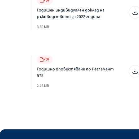
PDF
Годишен индивидуален доклад на
ръководството за 2022 година
3.60 MB
PDF
Годишно оповестяване по Регламент
575
2.16 MB