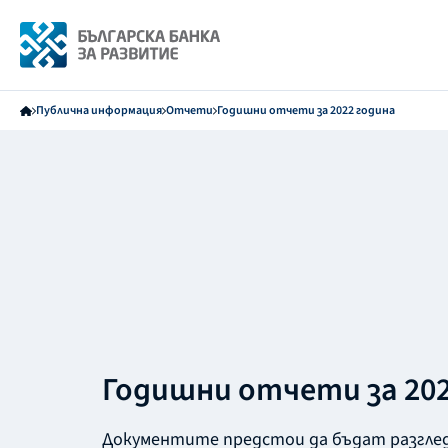
Публична информация
Отчети
Годишни отчети за 2022 година
Годишни отчети за 202
Документите предстои да бъдат разгле