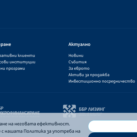
иране
Актуално
оративни клиенти
Новини
нсови институции
Събития
ни програми
За еврото
Активи за продажба
Инвестиционно посредничество
ване на неговата ефективност.
е с нашата Политика за употреба на