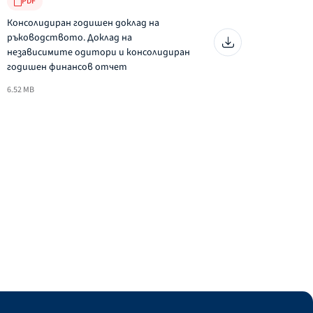
PDF
Консолидиран годишен доклад на
ръководството. Доклад на
независимите одитори и консолидиран
годишен финансов отчет
6.52 MB