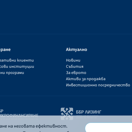
иране
Актуално
оративни клиенти
Новини
нсови институции
Събития
ни програми
За еврото
Активи за продажба
Инвестиционно посредничество
ване на неговата ефективност.