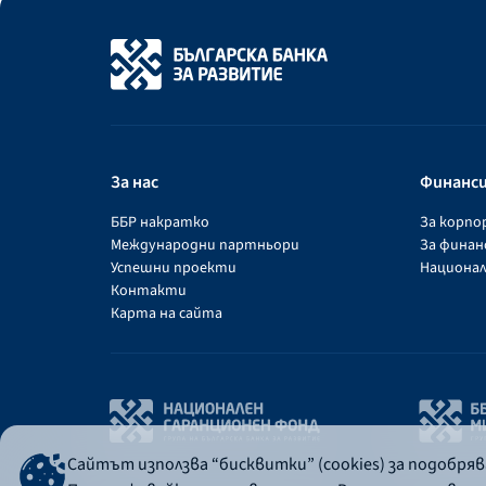
За нас
Финанс
ББР накратко
За корп
Международни партньори
За фина
Успешни проекти
Национал
Контакти
Карта на сайта
Сайтът използва “бисквитки” (cookies) за подобря