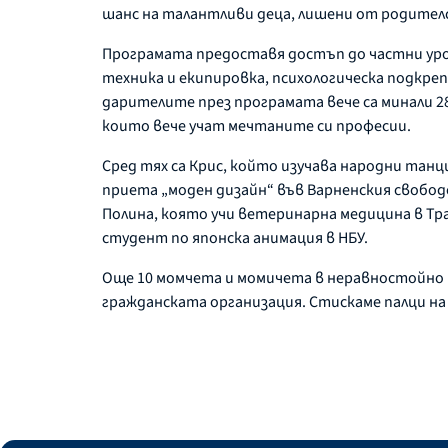
шанс на талантливи деца, лишени от родителск
Програмата предоставя достъп до частни уроц
техника и екипировка, психологическа подкреп
дарителите през програмата вече са минали 28
които вече учат мечтаните си професии.
Сред тях са Крис, който изучава народни танц
приета „моден дизайн“ във Варненския свободе
Полина, която учи ветеринарна медицина в Т
студент по японска анимация в НБУ.
Още 10 момчета и момичета в неравностойно 
гражданската организация. Стискаме палци на