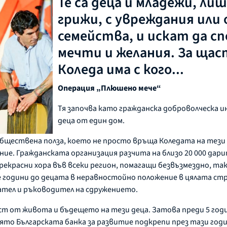
Те са деца и младежи, л
грижи, с увреждания или 
семейства, и искат да с
мечти и желания. За щас
Коледа има с кого...
Операция „Плюшено мече“
Тя започва като гражданска доброволческа и
деца от един дом.
бществена полза, което не просто връща Коледата на тези д
е. Гражданската организация разчита на близо 20 000 дарит
рекрасни хора във всеки регион, помагащи безвъзмездно, така
е години до децата в неравностойно положение в цялата стр
ател и ръководител на сдружението.
част от живота и бъдещето на тези деца. Затова преди 5 г
ято Българската банка за развитие подкрепи през тази годи