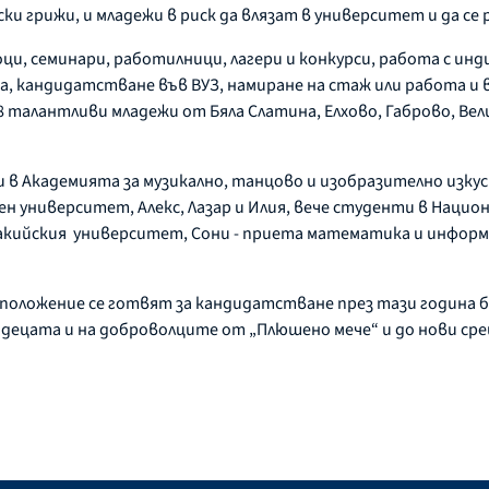
и грижи, и младежи в риск да влязат в университет и да се
и, семинари, работилници, лагери и конкурси, работа с инд
а, кандидатстване във ВУЗ, намиране на стаж или работа и 
 талантливи младежи от Бяла Слатина, Елхово, Габрово, Велик
и в Академията за музикално, танцово и изобразително изку
н университет, Алекс, Лазар и Илия, вече студенти в Нацио
ракийския университет, Сони - приета математика и информ
положение се готвят за кандидатстване през тази година б
 децата и на доброволците от „Плюшено мече“ и до нови ср