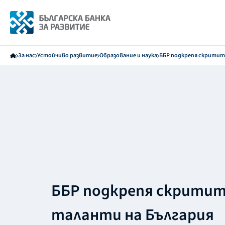
За нас
Устойчиво развитие
Образование и наука
ББР подкрепя скритит
ББР подкрепя скрити
таланти на България