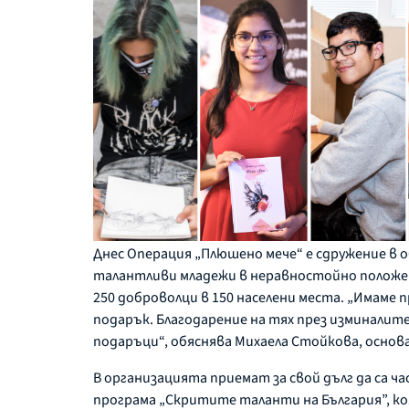
Днес Операция „Плюшено мече“ е сдружение в о
талантливи младежи в неравностойно положени
250 доброволци в 150 населени места. „Имаме п
подарък. Благодарение на тях през изминалит
подаръци“, обяснява Михаела Стойкова, основ
В организацията приемат за свой дълг да са 
програма „Скритите таланти на България”, ко