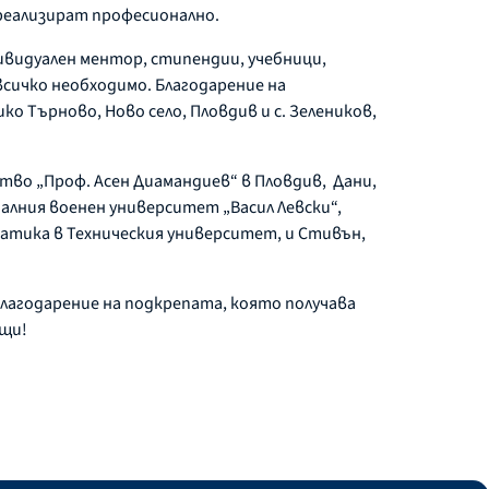
 реализират професионално.
ивидуален ментор, стипендии, учебници,
всичко необходимо. Благодарение на
о Търново, Ново село, Пловдив и с. Зелеников,
ство „Проф. Асен Диамандиев“ в Пловдив, Дани,
налния военен университет „Васил Левски“,
атика в Техническия университет, и Стивън,
лагодарение на подкрепата, която получава
ещи!