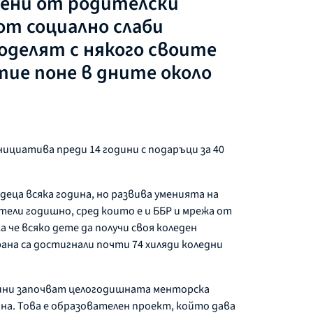
ишени от родителски
от социално слаби
поделят с някого своите
тие поне в дните около
нициатива преди 14 години с подаръци за 40
еца всяка година, но развива уменията на
ели годишно, сред които е и ББР и мрежа от
 че всяко дете да получи своя коледен
ана са достигнали почти 74 хиляди коледни
одини започват целогодишната менторска
на. Това е образователен проект, който дава