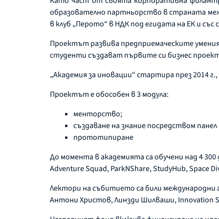
Като част от своята корпоративна филантро
образователно партньорство в страната между
в клуб „Перото“ в НДК под егидата на ЕК и със 
Проектът развива предприемаческите умения н
студенти създават първите си бизнес проек
„Академия за иновации“ стартира през 2014 г.
Проектът е обособен в 3 модула:
менторство;
създаване на знание посредством панел 
прототипиране
До момента в академията са обучени над 4 300 ду
Adventure Squad, ParkNShare, StudyHub, Space Di
Лектори на събитието са били международни г
Антони Христов, Линзди Шилваши, Innovation Sp