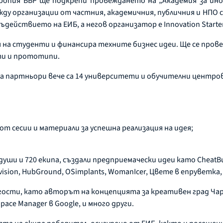
пия ББР ще подкрепи провеждането на „Академия за инов
 организации от частния, академичния, публичния и НПО с
съдействието на ЕИБ, а негов организатор е Innovation Starter
а студенти и финансира техните бизнес идеи. Ще се прове
ти и прототипи.
, а партньори вече са 14 университети и обучителни центро
от сесии и материали за успешна реализация на идея;
ши и 720 екипа, създали предприемачески идеи като CheatBurger,
vision, HubGround, OSimplants, WomanIcer, Цвете в епруветка, 
ости, като авторът на концепцията за креативен град Чар
ace Manager в Google, и много други.