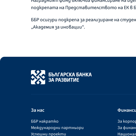
Наградният фонд включва финансиране на идея
подкрепата на Представителството на ЕК в Б
ББР осигури подкрепа за реализиране на студе
„Академия за иновации“.
За нас
Финанс
ББР накратко
За корп
Международни партньори
За фина
Успешни проекти
Национал