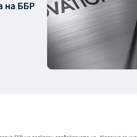
 на ББР