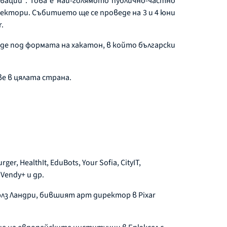
ации“. Това е най-голямото публично-частно
ектори. Събитието ще се проведе на 3 и 4 юни
.
де под формата на хакатон, в който български
ве в цялата страна.
 HealthIt, EduBots, Your Sofia, CityIT,
Vendy+ и др.
лз Ландри, бившият арт директор в Pixar