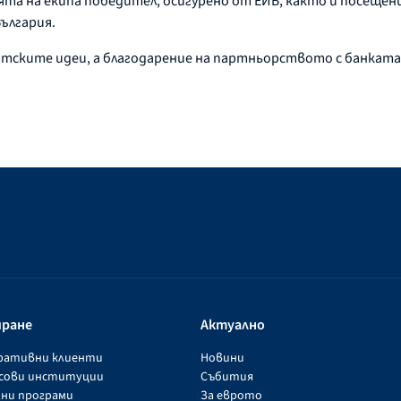
та на екипа победител, осигурено от ЕИБ, както и посещен
ългария.
нтските идеи, а благодарение на партньорството с банката 
иране
Актуално
оративни клиенти
Новини
нсови институции
Събития
ни програми
За еврото