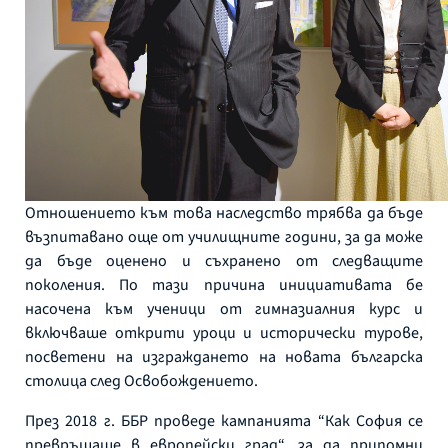
Отношението към това наследство трябва да бъде
възпитавано още от училищните години, за да може
да бъде оценено и съхранено от следващите
поколения. По тази причина инициативата бе
насочена към ученици от гимназиалния курс и
включваше открити уроци и исторически турове,
посветени на изграждането на новата българска
столица след Освобождението.
През 2018 г. ББР проведе кампанията “Как София се
превръщаше в европейски град“, за да припомни