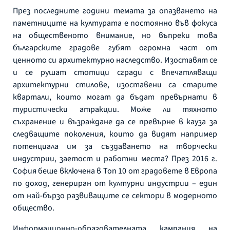
През последните години темата за опазването на
паметниците на културата е постоянно във фокуса
на общественото внимание, но въпреки това
българските градове губят огромна част от
ценното си архитектурно наследство. Изоставят се
и се рушат стотици сгради с впечатляващи
архитектурни стилове, изоставени са старите
квартали, които могат да бъдат превърнати в
туристически атракции. Може ли тяхното
съхранение и възраждане да се превърне в кауза за
следващите поколения, които да видят например
потенциала им за създаването на творчески
индустрии, заетост и работни места? През 2016 г.
София беше включена в Топ 10 от градовете в Европа
по доход, генериран от културни индустрии – един
от най-бързо развиващите се сектори в модерното
общество.
Информационно-образователната кампания на