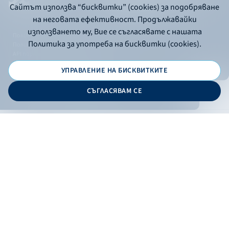
Сайтът използва “бисквитки” (cookies) за подобряване
на неговата ефективност. Продължавайки
използването му, Вие се съгласявате с нашата
Политика за употреба на бисквитки
Политика за употреба на бисквитки (cookies).
Политика за поверителност
API портал за разработчици
УПРАВЛЕНИЕ НА БИСКВИТКИТЕ
© 2026 - Българска банка за развитие
СЪГЛАСЯВАМ СЕ
Дизайн и програмиране:
ОНЛАЙН БАНКИРАНЕ
БГ
Кандидатствай
Онлайн банкиране
Валутни курсове
Лихвен процент