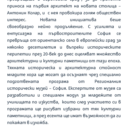
приноса на първия архитект на новата столица –
Антонин Колар, и с нея провокира голям обществен
интерес. Новата инициатива беше
своеобразно нейно продължение. С усилията и
ентусиазма на първостроителите София се
превръща от ориенталско село в европейски град за
няколко десетилетия и въпреки историческите
перипетии през 20-век до днес оцеляват множество
архитектурни и културни паметници от тази епоха.
Тяхната историческа и архитектурна стойност
младите хора ще могат да осъзнаят чрез специално
подготвената програма от Регионалния
исторически музей – София. Експертите от музея са
разработили и специален модул за младежите от
училищата по изкуства, които след участието си в
програмата ще рисуват избрани от тях културни
паметници, а през есента ще имат възможност да ги
покажат в изложба.