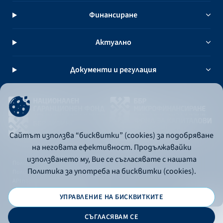
Финансиране
Актуално
Документи и регулация
Сайтът използва “бисквитки” (cookies) за подобряване
на неговата ефективност. Продължавайки
използването му, Вие се съгласявате с нашата
Политика за употреба на бисквитки
Политика за употреба на бисквитки (cookies).
Политика за поверителност
API портал за разработчици
УПРАВЛЕНИЕ НА БИСКВИТКИТЕ
© 2026 - Българска банка за развитие
СЪГЛАСЯВАМ СЕ
Дизайн и програмиране: