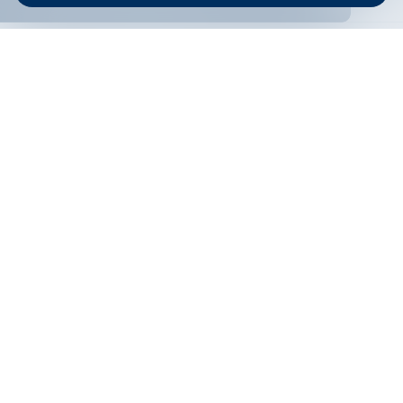
ОНЛАЙН БАНКИРАНЕ
БГ
Кандидатствай
Онлайн банкиране
Валутни курсове
Лихвен процент
Контакти