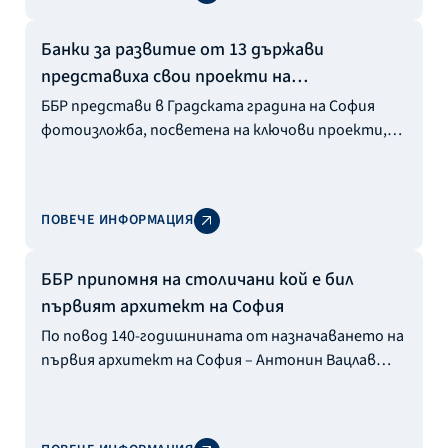
Банки за развитие от 13 държави
представиха свои проекти на
фотоизложба в София
ББР представи в Градската градина на София
фотоизложба, посветена на ключови проекти,
подкрепени от банки за развитие и публични
финансови институции от цял свят.
ПОВЕЧЕ ИНФОРМАЦИЯ
ББР припомня на столичани кой е бил
първият архитект на София
По повод 140-годишнината от назначаването на
първия архитект на София – Антонин Вацлав
Колар, Българска банка за развитие организира
кампания, с цел да припомни неговия принос за
изграждане на столицата като европейски град.