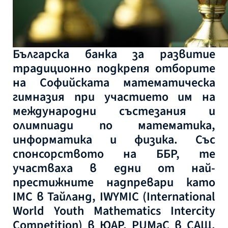
Българска банка за развитие
традиционно подкрепя отборите
на Софийската математическа
гимназия при участието им на
международни състезания и
олимпиади по математика,
информатика и физика. Със
спонсорството на ББР, те
участваха в едни от най-
престижните надпревари като
IMC в Тайланд, IWYMIC (International
World Youth Mathematics Intercity
Competition) в ЮАР, PUMaC в САЩ,