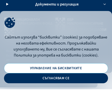
Документи и регулация
Сайтът използва “бисквитки” (cookies) за подобряване
на неговата ефективност. Продължавайки
използването му, Вие се съгласявате с нашата
Политика за употреба на бисквитки
Политика за употреба на бисквитки (cookies).
Политика за поверителност
API портал за разработчици
УПРАВЛЕНИЕ НА БИСКВИТКИТЕ
© 2026 - Българска банка за развитие
СЪГЛАСЯВАМ СЕ
Дизайн и програмиране:
ОНЛАЙН БАНКИРАНЕ
БГ
Кандидатствай
Онлайн банкиране
Валутни курсове
Лихвен процент