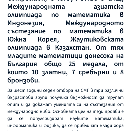
Международната азиатска
олимпиада по математика в
Индонезия, Международното
състезание по математика в
Южна Корея, Жаутиковската
олимпиада в Казахстан. От тях
младите математици донесоха на
България общо 25 медала, от
които 10 златни, 7 сребърни и 8
бронзови.
За шест години седем отбора на СМГ в три различни
възрастови групи получиха възможност да трупат
опит и да докажат уменията си на състезания от
международно ниво. Основната цел на тези прояви е
да се популяризират науките математика,
информатика и физика, да се привличат млади хора