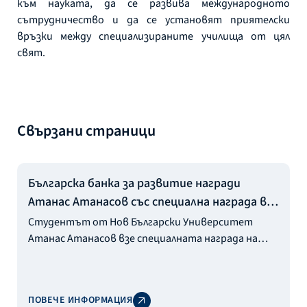
към науката, да се развива международното
сътрудничество и да се установят приятелски
връзки между специализираните училища от цял
свят.
Свързани страници
Българска банка за развитие награди
Атанас Атанасов със специална награда в
категория „Млади откриватели“
Студентът от Нов Български Университет
Атанас Атанасов взе специалната награда на
Българска банка за развитие в категория „Млади
откриватели“ от кампанията „Научните чудеса
на България“.
ПОВЕЧЕ ИНФОРМАЦИЯ