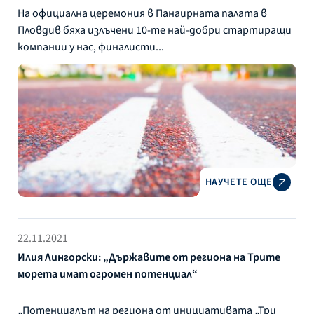
На официална церемония в Панаирната палата в
Пловдив бяха излъчени 10-те най-добри стартиращи
компании у нас, финалисти...
НАУЧЕТЕ ОЩЕ
22.11.2021
Илия Лингорски: „Държавите от региона на Трите
морета имат огромен потенциал“
„Потенциалът на региона от инициативата „Три