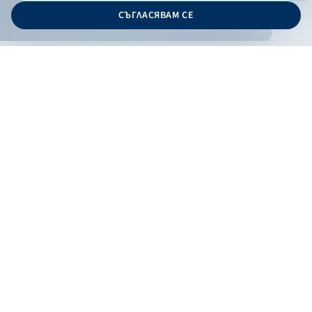
© 2026 - Българска банка за развитие
СЪГЛАСЯВАМ СЕ
Дизайн и програмиране:
ОНЛАЙН БАНКИРАНЕ
БГ
Кандидатствай
Онлайн банкиране
Валутни курсове
Лихвен процент
Контакти