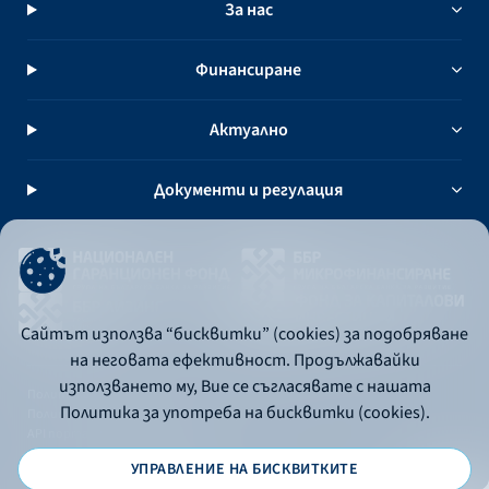
За нас
Финансиране
Актуално
Документи и регулация
Сайтът използва “бисквитки” (cookies) за подобряване
на неговата ефективност. Продължавайки
използването му, Вие се съгласявате с нашата
Политика за употреба на бисквитки
Политика за употреба на бисквитки (cookies).
Политика за поверителност
API портал за разработчици
УПРАВЛЕНИЕ НА БИСКВИТКИТЕ