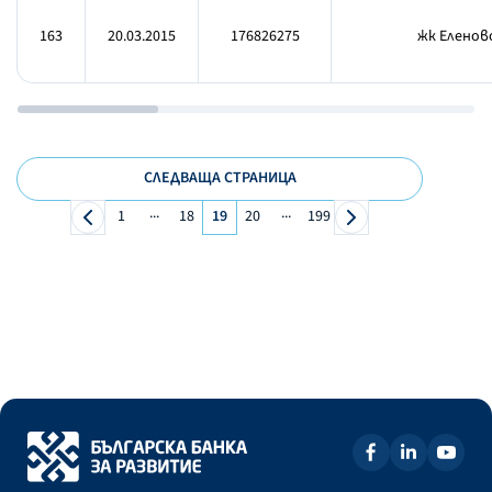
163
20.03.2015
176826275
жк Еленово
СЛЕДВАЩА СТРАНИЦА
...
...
1
18
19
20
199