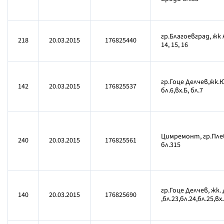
гр.Благоевград, жк 
218
20.03.2015
176825440
14, 15, 16
гр.Гоце Делчев,жк.Юг
142
20.03.2015
176825537
бл.6,вх.Б, бл.7
Цимремонт, гр.Плев
240
20.03.2015
176825561
бл.315
гр.Гоце Делчев, жк.
140
20.03.2015
176825690
,бл.23,бл.24,бл.25,вх