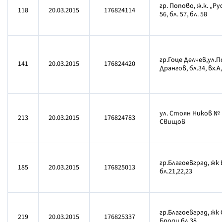
гр. Попово, ж.к. „Рус
118
20.03.2015
176824114
56, бл. 57, бл. 58
гр.Гоце Делчев,ул.
141
20.03.2015
176824420
Дрангов, бл.34, вх.А,
ул. Стоян Ников № 1,
213
20.03.2015
176824783
Свищов
гр.Благоевград, жк
185
20.03.2015
176825013
бл.21,22,23
гр.Благоевград, жк 
219
20.03.2015
176825337
Броди бл.38