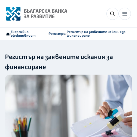
Енергийна
Регистър на заявените искания за
Регистри
ефективност
финансиране
Регистър на заявените искания за
финансиране