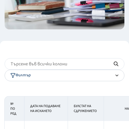
Филтър
№
ДАТА НА ПОДАВАНЕ
БУЛСТАТ НА
ПО
НА
НА ИСКАНЕТО
СДРУЖЕНИЕТО
РЕД