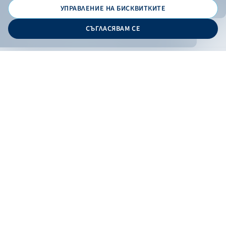
УПРАВЛЕНИЕ НА БИСКВИТКИТЕ
© 2026 - Българска банка за развитие
СЪГЛАСЯВАМ СЕ
Дизайн и програмиране:
ОНЛАЙН БАНКИРАНЕ
БГ
Филтри
Кандидатствай
Онлайн банкиране
Валутни курсове
Лихвен процент
По програма
НПЕЕМЖС
ЕОБД
По статус
Контакти
По дата
Низходящо