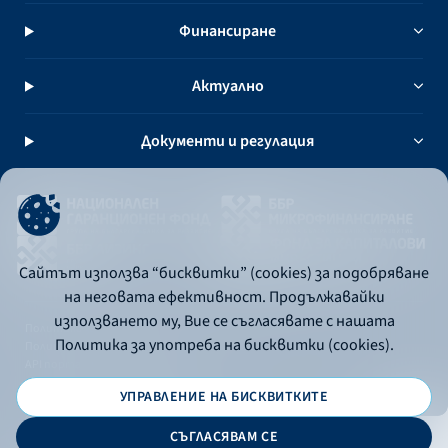
Финансиране
Актуално
Документи и регулация
Сайтът използва “бисквитки” (cookies) за подобряване
на неговата ефективност. Продължавайки
използването му, Вие се съгласявате с нашата
Политика за употреба на бисквитки
Политика за употреба на бисквитки (cookies).
Политика за поверителност
API портал за разработчици
УПРАВЛЕНИЕ НА БИСКВИТКИТЕ
© 2026 - Българска банка за развитие
СЪГЛАСЯВАМ СЕ
Дизайн и програмиране: