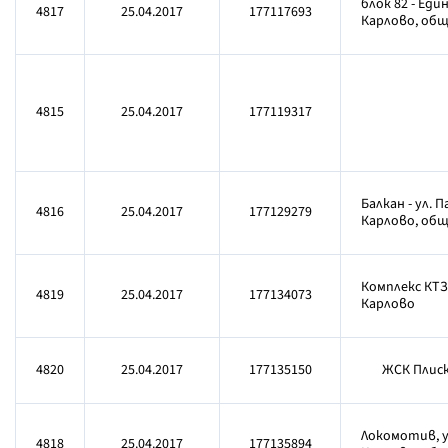
блок 82 - Един
4817
25.04.2017
177117693
Карлово, об
4815
25.04.2017
177119317
Балкан - ул. П
4816
25.04.2017
177129279
Карлово, об
Комплекс КТЗ,
4819
25.04.2017
177134073
Карлово
4820
25.04.2017
177135150
ЖСК Плиска
Локомотив, ул
4818
25.04.2017
177135894