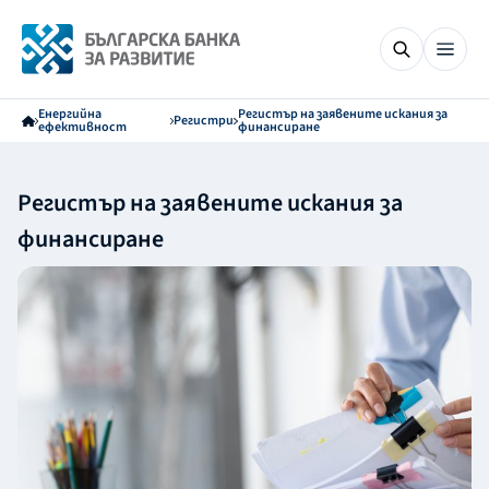
Енергийна
Регистър на заявените искания за
Регистри
ефективност
финансиране
Регистър на заявените искания за
финансиране