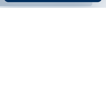
ОНЛАЙН БАНКИРАНЕ
БГ
Филтри
Кандидатствай
Онлайн банкиране
Валутни курсове
Лихвен процент
По програма
НПЕЕМЖС
ЕОБД
По статус
Контакти
По дата
Низходящо
Възходящо