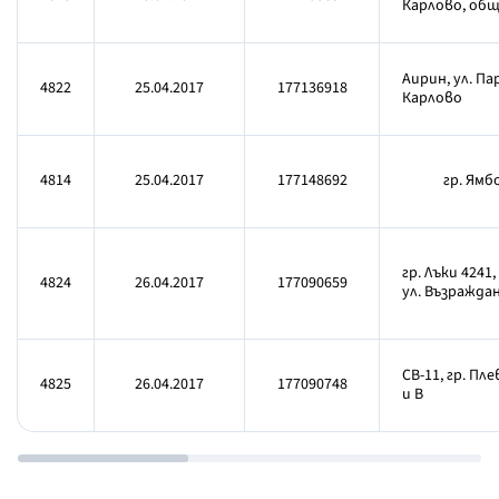
Карлово, об
Аирин, ул. Па
4822
25.04.2017
177136918
Карлово
4814
25.04.2017
177148692
гр. Ямб
гр. Лъки 4241
4824
26.04.2017
177090659
ул. Възраждане
СВ-11, гр. Пл
4825
26.04.2017
177090748
и В