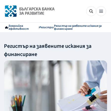
Енергийна
Регистър на заявените искания за
Регистри
ефективност
финансиране
Регистър на заявените искания за
финансиране