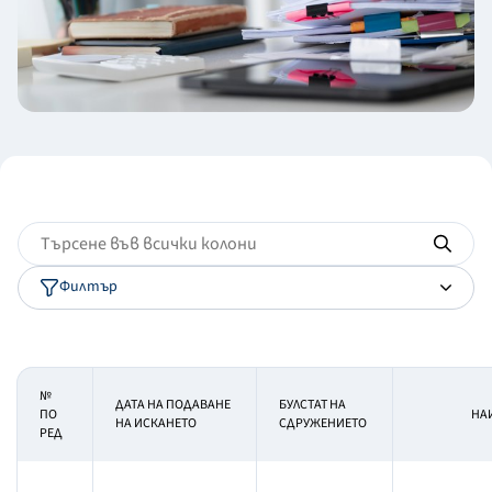
Филтър
№
ДАТА НА ПОДАВАНЕ
БУЛСТАТ НА
ПО
НА
НА ИСКАНЕТО
СДРУЖЕНИЕТО
РЕД