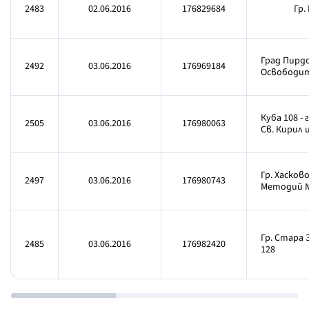
2483
02.06.2016
176829684
Гр. 
Град Пирдо
2492
03.06.2016
176969184
Освободит
Куба 108 - 
2505
03.06.2016
176980063
Св. Кирил
Гр. Хасково
2497
03.06.2016
176980743
Методий №
Гр. Стара 
2485
03.06.2016
176982420
128