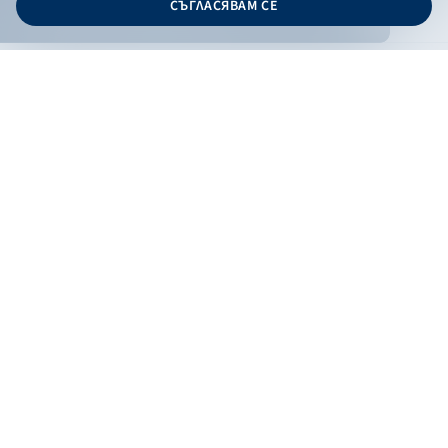
СЪГЛАСЯВАМ СЕ
Дизайн и програмиране:
ОНЛАЙН БАНКИРАНЕ
БГ
Филтри
Кандидатствай
Онлайн банкиране
Валутни курсове
Лихвен процент
По програма
НПЕЕМЖС
ЕОБД
По статус
Контакти
По дата
Низходящо
Възходящо